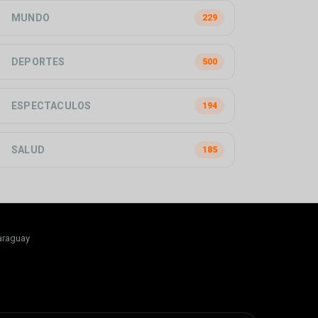
MUNDO
229
DEPORTES
500
ESPECTACULOS
194
SALUD
185
araguay