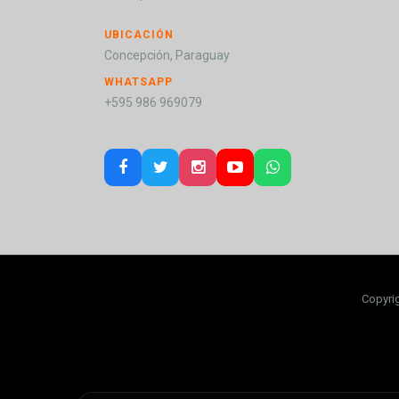
UBICACIÓN
Concepción, Paraguay
WHATSAPP
+595 986 969079
Copyri