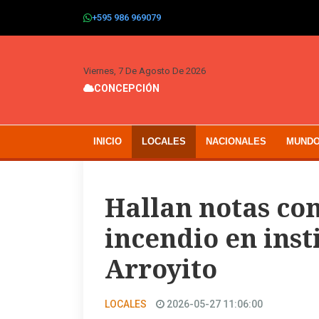
+595 986 969079
Viernes, 7 De Agosto De 2026
CONCEPCIÓN
INICIO
LOCALES
NACIONALES
MUND
Hallan notas co
incendio en inst
Arroyito
LOCALES
2026-05-27 11:06:00