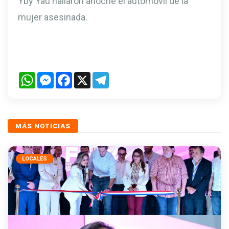
Yby Yaú hallaron anoche el automóvil de la
mujer asesinada.
WhatsApp
Messenger
Facebook
X
Telegram
MÁS NOTICIAS
LOCALES