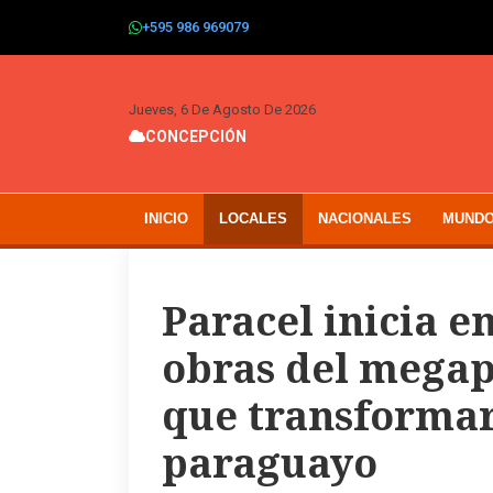
+595 986 969079
Jueves, 6 De Agosto De 2026
CONCEPCIÓN
INICIO
LOCALES
NACIONALES
MUND
Paracel inicia e
obras del megap
que transformar
paraguayo