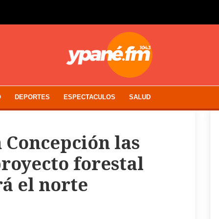
O
DEPORTES
ESPECTACULOS
SALUD
n Concepción las
royecto forestal
á el norte