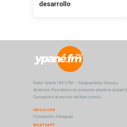
desarrollo
Radio Ypané 104.3 FM — Vanguardista, fresca y
dinámica. Periodismo en evolución desde la ciudad 
Concepción al servicio del bien común.
UBICACIÓN
Concepción, Paraguay
WHATSAPP