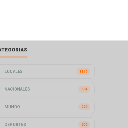
ATEGORIAS
LOCALES
1176
NACIONALES
534
MUNDO
229
DEPORTES
500