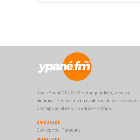
Radio Ypané 104.3 FM — Vanguardista, fresca y
dinámica. Periodismo en evolución desde la ciudad 
Concepción al servicio del bien común.
UBICACIÓN
Concepción, Paraguay
WHATSAPP