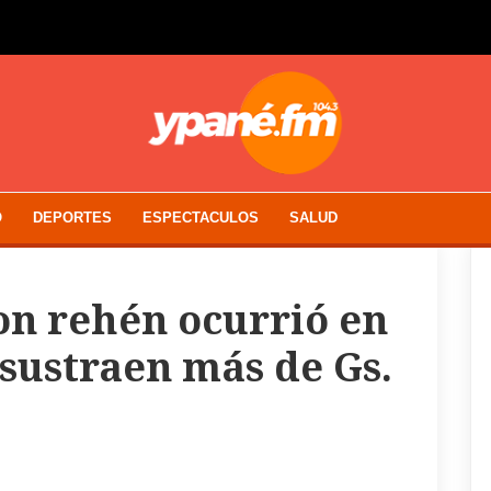
O
DEPORTES
ESPECTACULOS
SALUD
on rehén ocurrió en
 sustraen más de Gs.