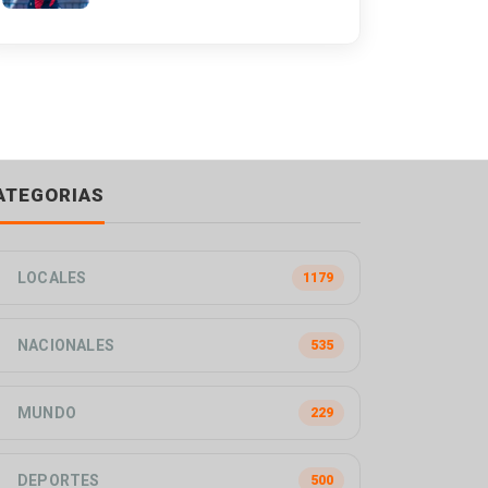
ATEGORIAS
LOCALES
1179
NACIONALES
535
MUNDO
229
DEPORTES
500