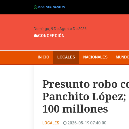
+595 986 969079
Domingo, 9 De Agosto De 2026
CONCEPCIÓN
INICIO
LOCALES
NACIONALES
MUND
Presunto robo c
Panchito López;
100 millones
LOCALES
2026-05-19 07:40:00