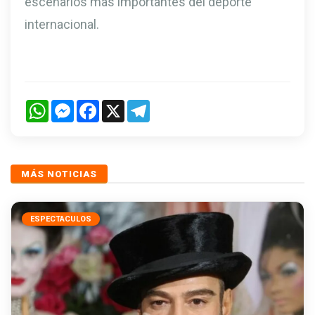
escenarios más importantes del deporte
internacional.
WhatsApp
Messenger
Facebook
X
Telegram
MÁS NOTICIAS
ESPECTACULOS