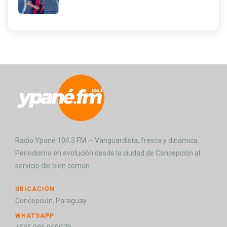
Radio Ypané 104.3 FM — Vanguardista, fresca y dinámica.
Periodismo en evolución desde la ciudad de Concepción al
servicio del bien común.
UBICACIÓN
Concepción, Paraguay
WHATSAPP