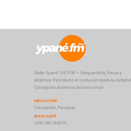
Radio Ypané 104.3 FM — Vanguardista, fresca y
dinámica. Periodismo en evolución desde la ciudad 
Concepción al servicio del bien común.
UBICACIÓN
Concepción, Paraguay
WHATSAPP
+595 986 969079