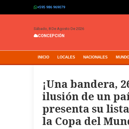
+595 986 969079
Sábado, 8 De Agosto De 2026
CONCEPCIÓN
INICIO
LOCALES
NACIONALES
MUND
¡Una bandera, 2
ilusión de un pa
presenta su list
la Copa del Mun