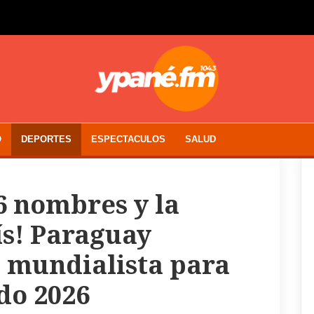
O
DEPORTES
ESPECTACULOS
SALUD
6 nombres y la
ís! Paraguay
a mundialista para
do 2026